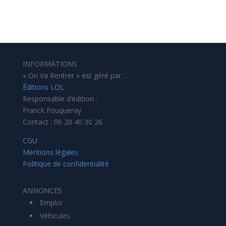
INFORMATIONS
« On Va Rentrer » est géré par :
Éditions LOL
Responsable d’édition :
Franck Fouqueray
Contact : 06 20 40 30 26
CGU
Mentions légales
Politique de confidentialité
ANNONCES
Emploi
Véhicules