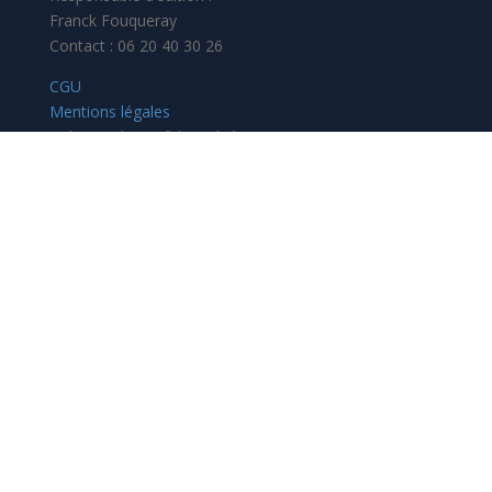
Franck Fouqueray
Contact : 06 20 40 30 26
CGU
Mentions légales
Politique de confidentialité
ANNONCES
Emploi
Véhicules
Immobilier
Vacances
Maison
Multimedia
Matériel
Services
Loisirs
Autres