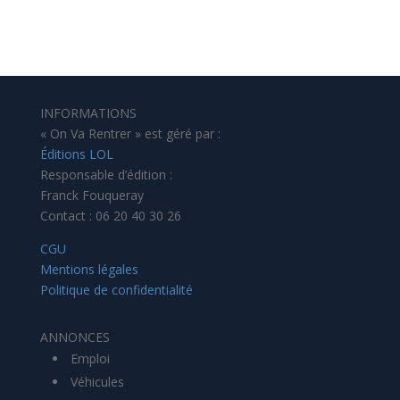
INFORMATIONS
« On Va Rentrer » est géré par :
Éditions LOL
Responsable d’édition :
Franck Fouqueray
Contact : 06 20 40 30 26
CGU
Mentions légales
Politique de confidentialité
ANNONCES
Emploi
Véhicules