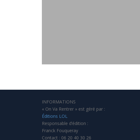
INFORMATIONS
« On Va Rentrer » est géré par :
Éditions LOL
Responsable d’édition :
Franck Fouqueray
Contact : 06 20 40 30 26