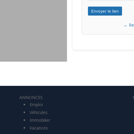
Envoyer le lien
← Ret
ANNONCES
Emploi
Véhicules
Immobilier
Vacances